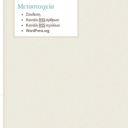
Μεταστοιχεία
Σύνδεση
Κανάλι
RSS
άρθρων
Κανάλι
RSS
σχολίων
WordPress.org