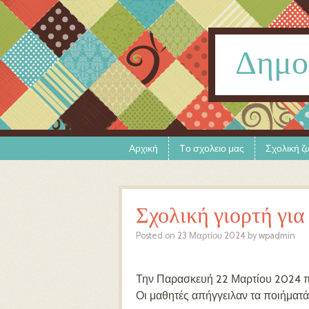
Δημο
Skip to content
Menu
Αρχική
Tο σχολειο μας
Σχολική ζ
Σχολική γιορτή για
Posted on
23 Μαρτίου 2024
by
wpadmin
Την Παρασκευή 22 Μαρτίου 2024 πρ
Οι μαθητές απήγγειλαν τα ποιήματ