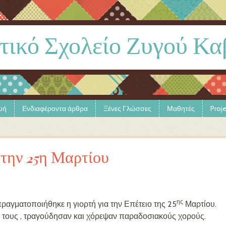
τικό Σχολείο Ζυγού Κα
ωή
Ενδιαφέροντα άρθρα
Ξένες Γλώσσες
Μαθητές
Proj
 την 25η Μαρτίου
ης
αγματοποιήθηκε η γιορτή για την Επέτειο της 25
Μαρτίου.
ά τους , τραγούδησαν και χόρεψαν παραδοσιακούς χορούς.