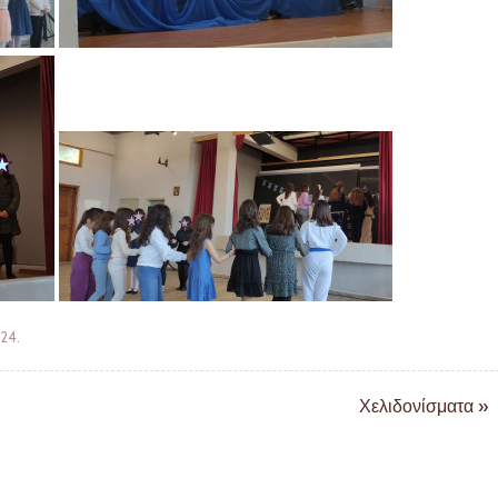
-24
.
Χελιδονίσματα
»