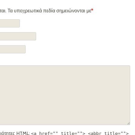
ίται. Τα υποχρεωτικά πεδία σημειώνονται με
*
διότητες
HTML
:
<a href="" title=""> <abbr title="">