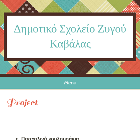
Δημοτικό Σχολείο Ζυγού
Καβάλας
Menu
Skip to content
Project
Πασχαλινά κουλουράκια