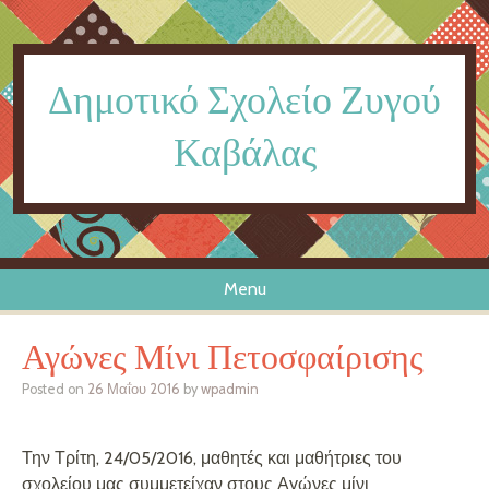
Δημοτικό Σχολείο Ζυγού
Καβάλας
Menu
Skip to content
Αγώνες Μίνι Πετοσφαίρισης
Posted on
26 Μαΐου 2016
by
wpadmin
Την Τρίτη, 24/05/2016, μαθητές και μαθήτριες του
σχολείου μας συμμετείχαν στους Αγώνες μίνι